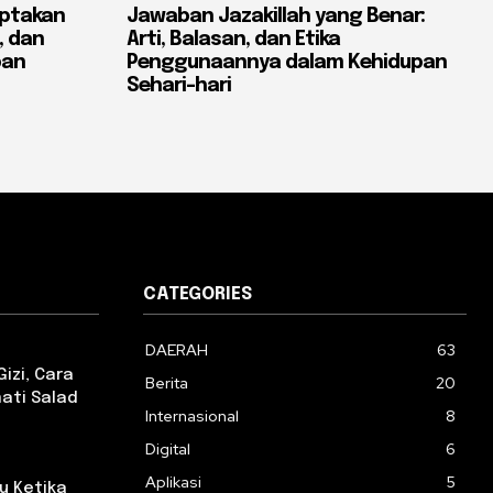
ptakan
Jawaban Jazakillah yang Benar:
, dan
Arti, Balasan, dan Etika
pan
Penggunaannya dalam Kehidupan
Sehari-hari
CATEGORIES
DAERAH
63
izi, Cara
Berita
20
ati Salad
Internasional
8
Digital
6
Aplikasi
5
u Ketika