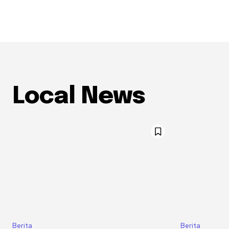
Local News
Berita
Berita