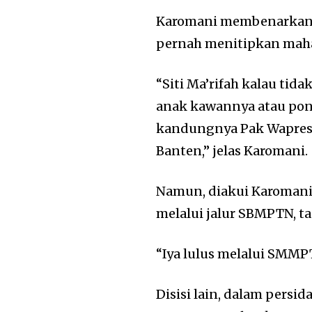
Karomani membenarkan j
pernah menitipkan maha
“Siti Ma’rifah kalau tida
anak kawannya atau pon
kandungnya Pak Wapres,
Banten,” jelas Karomani.
Namun, diakui Karomani t
melalui jalur SBMPTN, ta
“Iya lulus melalui SMM
Disisi lain, dalam pers