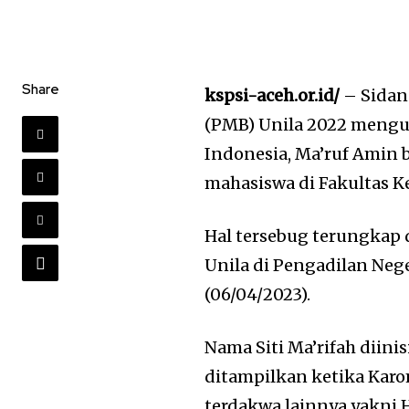
Share
kspsi-aceh.or.id/
– Sidan
(PMB) Unila 2022 mengun
Indonesia, Ma’ruf Amin 
mahasiswa di Fakultas 
Hal tersebug terungkap
Unila di Pengadilan Ne
(06/04/2023).
Nama Siti Ma’rifah diini
ditampilkan ketika Karo
terdakwa lainnya yakni 