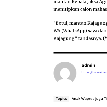
mantan Kepala Jaksa Agu
menitipkan calon mahasi
“Betul, mantan Kajagung
WA (WhatsApp) saya dan
Kajagung,” tandasnya.
(
admin
https://kspsi-ban
Anak Wapres Juga T
Topics