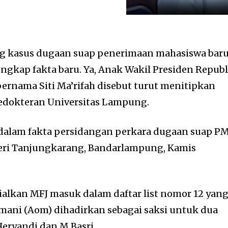
g kasus dugaan suap penerimaan mahasiswa bar
gkap fakta baru. Ya, Anak Wakil Presiden Republ
bernama Siti Ma’rifah disebut turut menitipkan
Kedokteran Universitas Lampung.
 dalam fakta persidangan perkara dugaan suap P
geri Tanjungkarang, Bandarlampung, Kamis
sialkan MFJ masuk dalam daftar list nomor 12 yan
mani (Aom) dihadirkan sebagai saksi untuk dua
Heryandi dan M Basri.