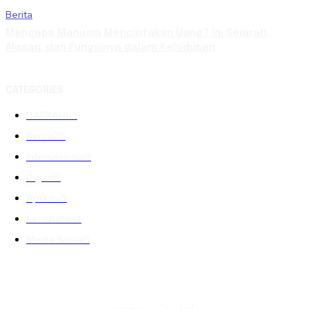
Berita
Mengapa Manusia Menciptakan Uang? Ini Sejarah,
Alasan, dan Fungsinya dalam Kehidupan
CATEGORIES
DAERAH
63
Berita
20
Internasional
8
Digital
6
Aplikasi
5
Kesehatan
4
Media Sosial
3