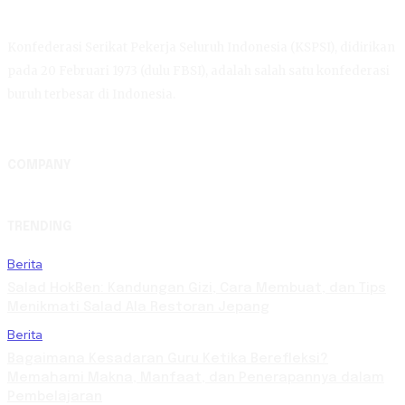
Konfederasi Serikat Pekerja Seluruh Indonesia (KSPSI), didirikan
pada 20 Februari 1973 (dulu FBSI), adalah salah satu konfederasi
buruh terbesar di Indonesia.
COMPANY
TRENDING
Berita
Salad HokBen: Kandungan Gizi, Cara Membuat, dan Tips
Menikmati Salad Ala Restoran Jepang
Berita
Bagaimana Kesadaran Guru Ketika Berefleksi?
Memahami Makna, Manfaat, dan Penerapannya dalam
Pembelajaran