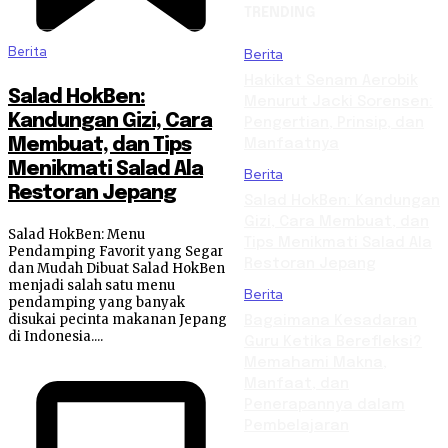
TRENDING
Berita
Berita
Hakikat Senam Aerobik
Salad HokBen:
Menurut Jacki Sorensen:
Kandungan Gizi, Cara
Pengertian, Prinsip, dan
Membuat, dan Tips
Manfaatnya
Menikmati Salad Ala
Berita
Restoran Jepang
Salad HokBen: Kandungan
Gizi, Cara Membuat, dan
Salad HokBen: Menu
Tips Menikmati Salad Ala
Pendamping Favorit yang Segar
Restoran Jepang
dan Mudah Dibuat Salad HokBen
menjadi salah satu menu
Berita
pendamping yang banyak
disukai pecinta makanan Jepang
Bagaimana Kesadaran
di Indonesia....
Guru Ketika Berefleksi?
Memahami Makna,
Manfaat, dan
Penerapannya dalam
Pembelajaran