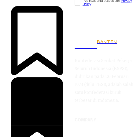
I've read and accept the
Privacy
Policy
.
BANTEN
KSPSI
Konfederasi Serikat Pekerja
Seluruh Indonesia (KSPSI),
didirikan pada 20 Februari
1973 (dulu FBSI), adalah salah
satu konfederasi buruh
terbesar di Indonesia.
COMPANY