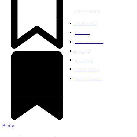
CATEGORIES
DAERAH
63
Berita
21
Internasional
9
Digital
7
Aplikasi
5
Kesehatan
4
Media Sosial
3
Berita