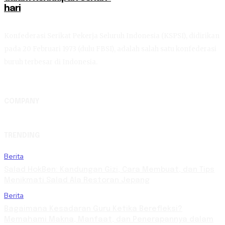
hari
Konfederasi Serikat Pekerja Seluruh Indonesia (KSPSI), didirikan
pada 20 Februari 1973 (dulu FBSI), adalah salah satu konfederasi
buruh terbesar di Indonesia.
COMPANY
TRENDING
Berita
Salad HokBen: Kandungan Gizi, Cara Membuat, dan Tips
Menikmati Salad Ala Restoran Jepang
Berita
Bagaimana Kesadaran Guru Ketika Berefleksi?
Memahami Makna, Manfaat, dan Penerapannya dalam