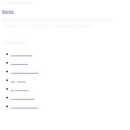
Pembelajaran
Berita
Mengapa Manusia Menciptakan Uang? Ini Sejarah,
Alasan, dan Fungsinya dalam Kehidupan
CATEGORIES
DAERAH
63
Berita
20
Internasional
8
Digital
6
Aplikasi
5
Kesehatan
4
Media Sosial
3