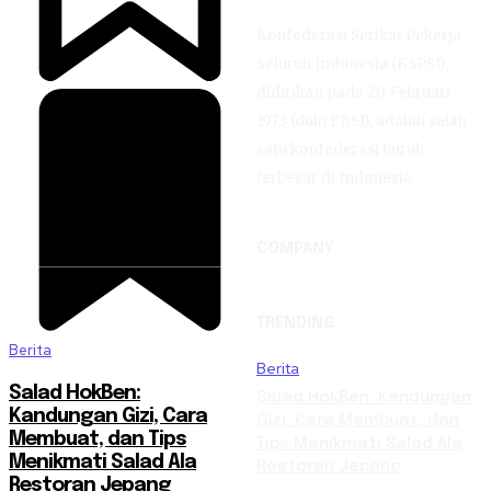
Konfederasi Serikat Pekerja
Seluruh Indonesia (KSPSI),
didirikan pada 20 Februari
1973 (dulu FBSI), adalah salah
satu konfederasi buruh
terbesar di Indonesia.
COMPANY
TRENDING
Berita
Berita
Salad HokBen:
Salad HokBen: Kandungan
Kandungan Gizi, Cara
Gizi, Cara Membuat, dan
Membuat, dan Tips
Tips Menikmati Salad Ala
Menikmati Salad Ala
Restoran Jepang
Restoran Jepang