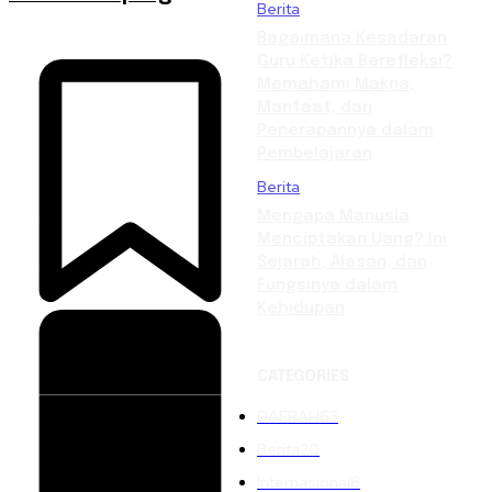
Berita
Bagaimana Kesadaran
Guru Ketika Berefleksi?
Memahami Makna,
Manfaat, dan
Penerapannya dalam
Pembelajaran
Berita
Mengapa Manusia
Menciptakan Uang? Ini
Sejarah, Alasan, dan
Fungsinya dalam
Kehidupan
CATEGORIES
DAERAH
63
Berita
20
Internasional
8