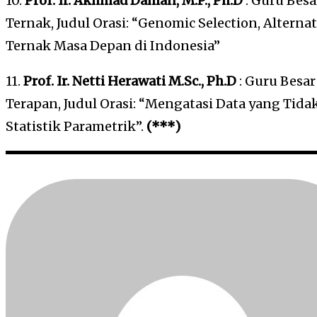
10.
Prof. Ir. Akhmad Dahlan, M.P., Ph.D
: Guru Bes
Ternak, Judul Orasi: “Genomic Selection, Alterna
Ternak Masa Depan di Indonesia”
11.
Prof. Ir. Netti Herawati M.Sc., Ph.D
: Guru Besar
Terapan, Judul Orasi: “Mengatasi Data yang Ti
Statistik Parametrik”.
(***)