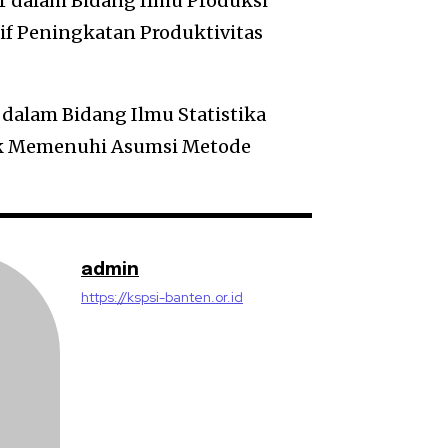
ar dalam Bidang Ilmu Produksi
tif Peningkatan Produktivitas
 dalam Bidang Ilmu Statistika
dak Memenuhi Asumsi Metode
admin
https://kspsi-banten.or.id