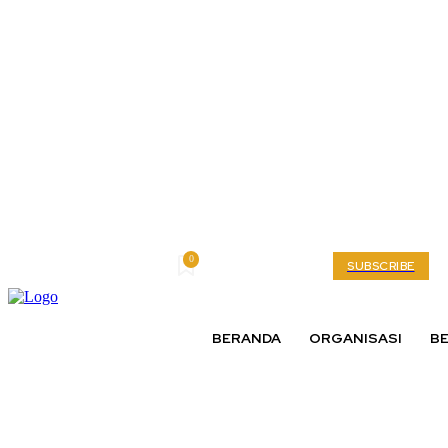
0
Friday, August 7, 2026
My account
SUBSCRIBE
BERANDA
ORGANISASI
BE