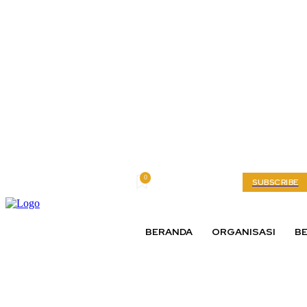
0
Thursday, August 6, 2026
My account
SUBSCRIBE
BERANDA
ORGANISASI
BE