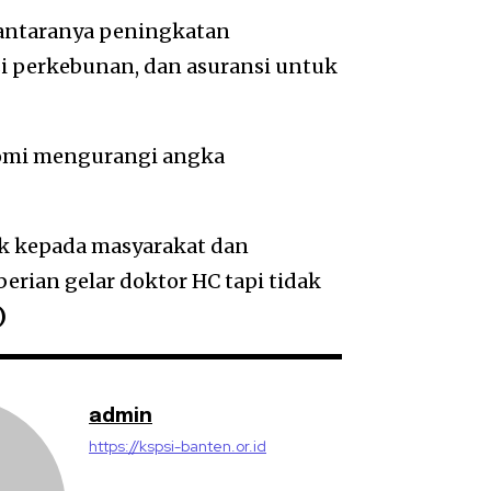
 antaranya peningkatan
nsi perkebunan, dan asuransi untuk
mi mengurangi angka
k kepada masyarakat dan
erian gelar doktor HC tapi tidak
)
admin
https://kspsi-banten.or.id