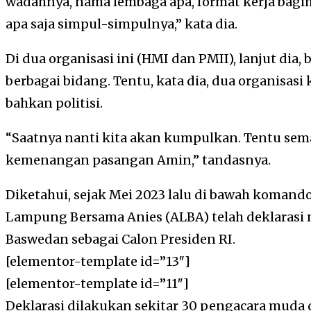
wadahnya, nama lembaga apa, format kerja bagim
apa saja simpul-simpulnya,” kata dia.
Di dua organisasi ini (HMI dan PMII), lanjut di
berbagai bidang. Tentu, kata dia, dua organisasi 
bahkan politisi.
“Saatnya nanti kita akan kumpulkan. Tentu se
kemenangan pasangan Amin,” tandasnya.
Diketahui, sejak Mei 2023 lalu di bawah komand
Lampung Bersama Anies (ALBA) telah deklaras
Baswedan sebagai Calon Presiden RI.
[elementor-template id=”13″]
[elementor-template id=”11″]
Deklarasi dilakukan sekitar 30 pengacara muda 