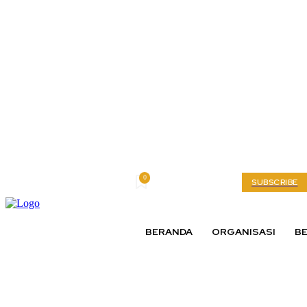
0
Saturday, August 8, 2026
My account
SUBSCRIBE
BERANDA
ORGANISASI
BE