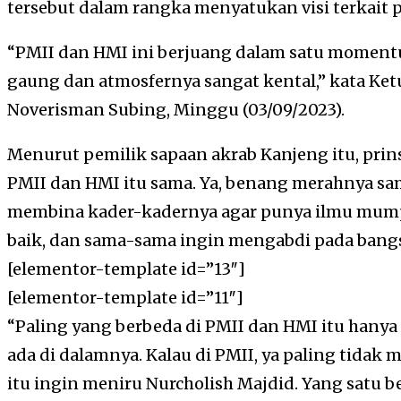
tersebut dalam rangka menyatukan visi terkait
“PMII dan HMI ini berjuang dalam satu momentum
gaung dan atmosfernya sangat kental,” kata Ke
Noverisman Subing, Minggu (03/09/2023).
Menurut pemilik sapaan akrab Kanjeng itu, pri
PMII dan HMI itu sama. Ya, benang merahnya s
membina kader-kadernya agar punya ilmu mumpu
baik, dan sama-sama ingin mengabdi pada bang
[elementor-template id=”13″]
[elementor-template id=”11″]
“Paling yang berbeda di PMII dan HMI itu hany
ada di dalamnya. Kalau di PMII, ya paling tidak
itu ingin meniru Nurcholish Majdid. Yang satu b