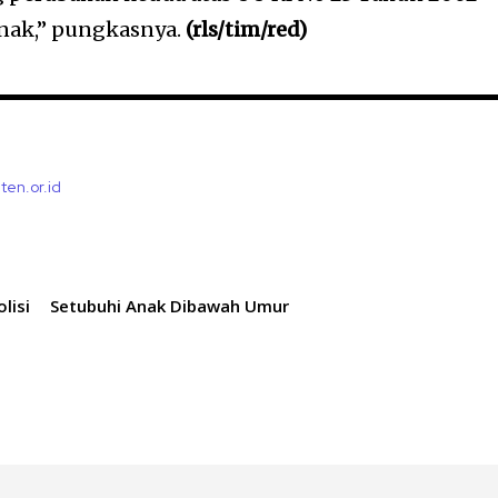
nak,” pungkasnya.
(rls/tim/red)
ten.or.id
lisi
Setubuhi Anak Dibawah Umur