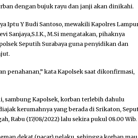
rban dengan bujuk rayu dan janji akan dinikahi.
ya Iptu Y Budi Santoso, mewakili Kapolres Lamp
vi Sanjaya,S.I.K., M.Si mengatakan, pihaknya
olsek Seputih Surabaya guna penyidikan dan
jut.
n penahanan,” kata Kapolsek saat dikonfirmasi,
di, sambung Kapolsek, korban terlebih dahulu
diajak kerumahnya yang berada di Srikaton, Sepu
, Rabu (17/08/2022) lalu sekira pukul 08.00 Wib.
eman dekat (pacar) pelaku, sehingga korban mau