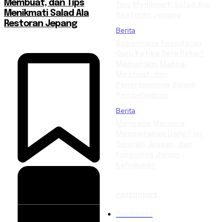
Membuat, dan Tips
Tips Menikmati Salad Ala
Menikmati Salad Ala
Restoran Jepang
Restoran Jepang
Berita
Bagaimana Kesadaran
Guru Ketika Berefleksi?
Memahami Makna,
Manfaat, dan
Penerapannya dalam
Pembelajaran
Berita
Mengapa Manusia
Menciptakan Uang? Ini
Sejarah, Alasan, dan
Fungsinya dalam
Kehidupan
CATEGORIES
DAERAH
63