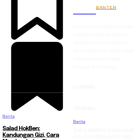
BANTEN
KSPSI
Konfederasi Serikat Pekerja
Seluruh Indonesia (KSPSI),
didirikan pada 20 Februari
1973 (dulu FBSI), adalah salah
satu konfederasi buruh
terbesar di Indonesia.
COMPANY
TRENDING
Berita
Berita
Salad HokBen:
Salad HokBen: Kandungan
Kandungan Gizi, Cara
Gizi, Cara Membuat, dan