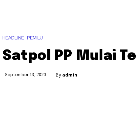
HEADLINE
PEMILU
Satpol PP Mulai T
By
admin
September 13, 2023