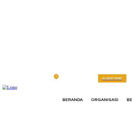
0
Friday, August 7, 2026
My account
SUBSCRIBE
BERANDA
ORGANISASI
BE