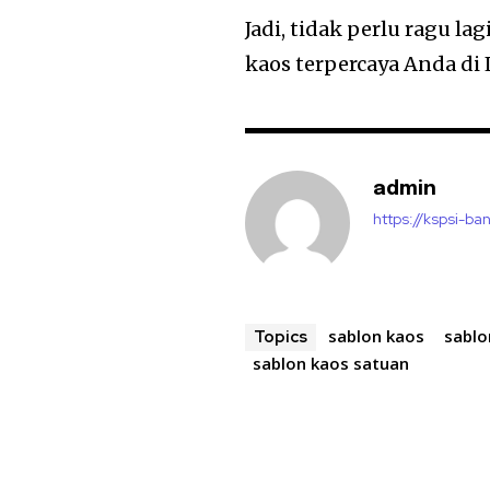
Jadi, tidak perlu ragu l
kaos terpercaya Anda d
admin
https://kspsi-ban
sablon kaos
sablo
Topics
sablon kaos satuan