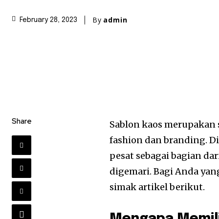
By
admin
February 28, 2023
Share
Sablon kaos merupakan s
fashion dan branding. D
pesat sebagai bagian da
digemari. Bagi Anda ya
simak artikel berikut.
Mengapa Memili