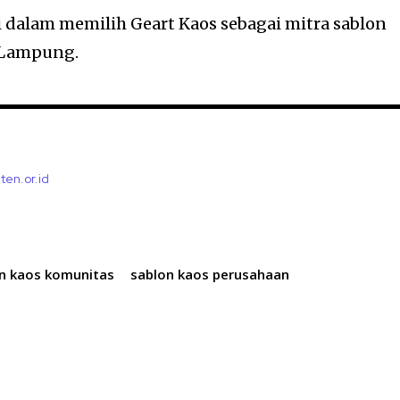
agi dalam memilih Geart Kaos sebagai mitra sablon
i Lampung.
ten.or.id
n kaos komunitas
sablon kaos perusahaan