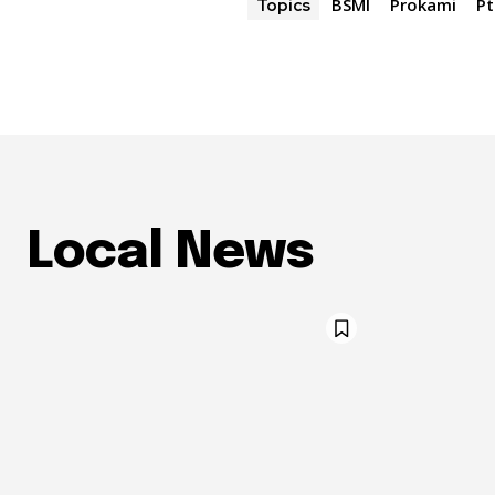
BSMI
Prokami
P
Topics
Local News