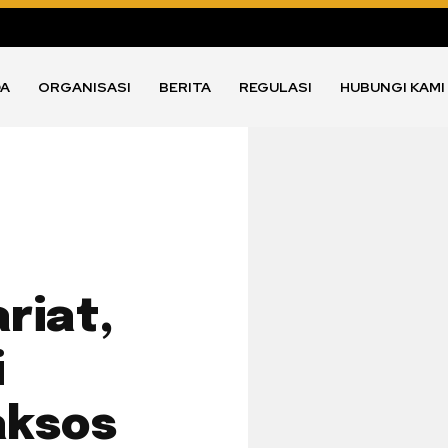
DA
ORGANISASI
BERITA
REGULASI
HUBUNGI KAMI
riat,
i
aksos