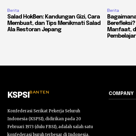
Berita
Berita
Salad HokBen: Kandungan Gizi, Cara
Bagaimana
Membuat, dan Tips Menikmati Salad
Berefleksi
Ala Restoran Jepang
Manfaat, 
Pembelaja
BANTEN
COMPANY
KSPSI
Konfederasi Serikat Pekerja Seluruh
Indonesia (KSPSI), didirikan pada 20
Februari 1973 (dulu FBSI), adalah salah satu
konfederasi buruh terbesar di Indonesia.