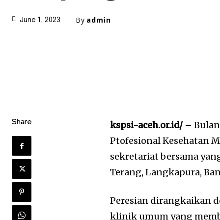
By
admin
June 1, 2023
Share
kspsi-aceh.or.id/
– Bulan
Ptofesional Kesehatan 
sekretariat bersama yan
Terang, Langkapura, Ban
Peresian dirangkaikan d
klinik umum yang membe