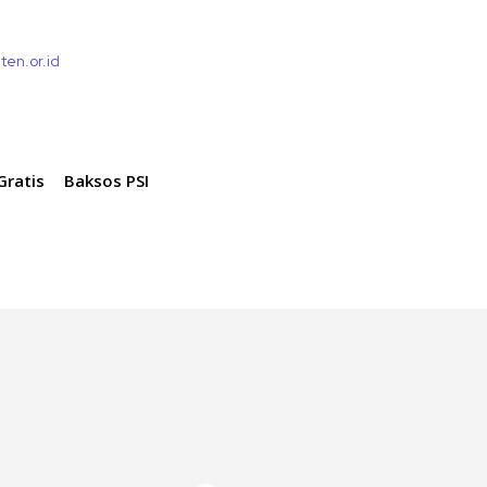
ten.or.id
Gratis
Baksos PSI