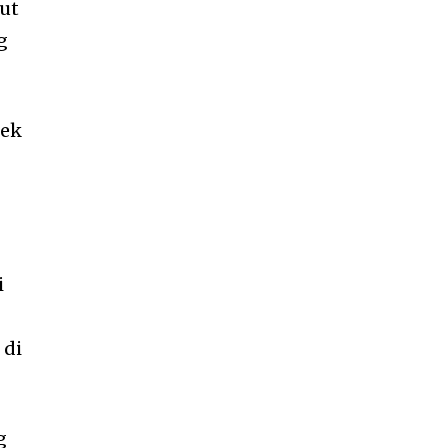
but
g
cek
i
 di
g