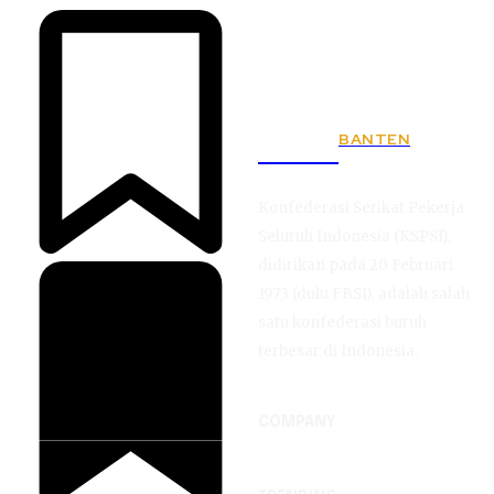
BANTEN
KSPSI
Konfederasi Serikat Pekerja
Seluruh Indonesia (KSPSI),
didirikan pada 20 Februari
1973 (dulu FBSI), adalah salah
satu konfederasi buruh
terbesar di Indonesia.
COMPANY