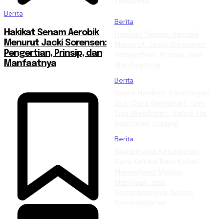
TRENDING
Berita
Berita
Hakikat Senam Aerobik
Hakikat Senam Aerobik
Menurut Jacki Sorensen:
Menurut Jacki Sorensen:
Pengertian, Prinsip, dan
Pengertian, Prinsip, dan
Manfaatnya
Manfaatnya
Berita
Salad HokBen: Kandungan
Gizi, Cara Membuat, dan
Tips Menikmati Salad Ala
Restoran Jepang
Berita
Bagaimana Kesadaran
Guru Ketika Berefleksi?
Memahami Makna,
Manfaat, dan
Penerapannya dalam
Pembelajaran