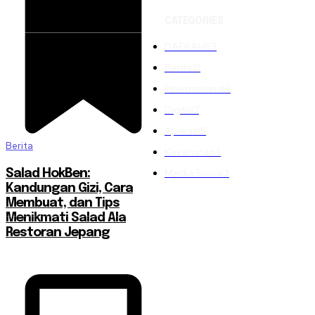
CATEGORIES
DAERAH
63
Berita
21
Internasional
9
Digital
7
Aplikasi
5
Berita
Kesehatan
4
Media Sosial
3
Salad HokBen:
Kandungan Gizi, Cara
Membuat, dan Tips
Menikmati Salad Ala
Restoran Jepang