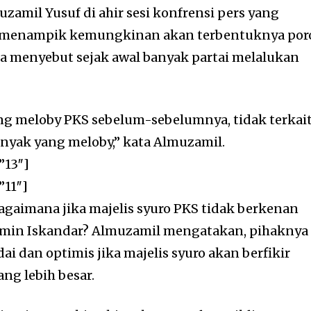
uzamil Yusuf di ahir sesi konfrensi pers yang
dak menampik kemungkinan akan terbentuknya por
dia menyebut sejak awal banyak partai melalukan
ng meloby PKS sebelum-sebelumnya, tidak terkai
nyak yang meloby,” kata Almuzamil.
”13″]
”11″]
gaimana jika majelis syuro PKS tidak berkenan
min Iskandar? Almuzamil mengatakan, pihaknya
ai dan optimis jika majelis syuro akan berfikir
ng lebih besar.