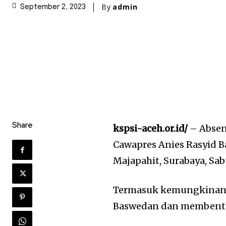
By
admin
September 2, 2023
Share
kspsi-aceh.or.id/
– Absen
Cawapres Anies Rasyid 
Majapahit, Surabaya, Sa
Termasuk kemungkinan 
Baswedan dan membentuk