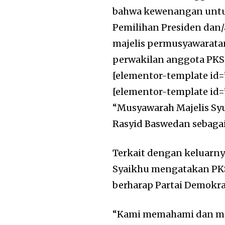
bahwa kewenangan untu
Pemilihan Presiden dan/a
majelis permusyawaratan
perwakilan anggota PKS 
[elementor-template id=
[elementor-template id=
“Musyawarah Majelis Sy
Rasyid Baswedan sebagai
Terkait dengan keluarny
Syaikhu mengatakan PKS
berharap Partai Demokrat
“Kami memahami dan me