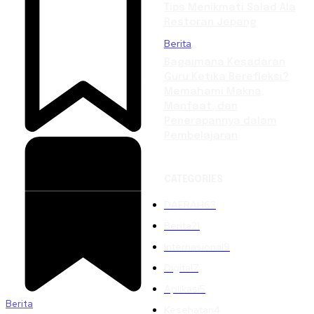
Tips Menikmati Salad Ala
Restoran Jepang
Berita
Bagaimana Kesadaran
Guru Ketika Berefleksi?
Memahami Makna,
Manfaat, dan
Penerapannya dalam
Pembelajaran
CATEGORIES
DAERAH
63
Berita
21
Internasional
9
Digital
7
Aplikasi
5
Berita
Kesehatan
4