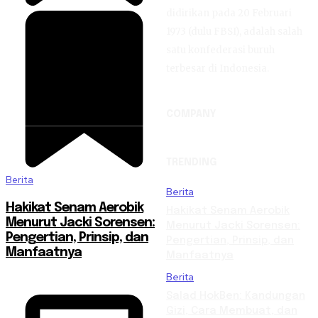
didirikan pada 20 Februari
1973 (dulu FBSI), adalah salah
satu konfederasi buruh
terbesar di Indonesia.
COMPANY
TRENDING
Berita
Berita
Hakikat Senam Aerobik
Hakikat Senam Aerobik
Menurut Jacki Sorensen:
Menurut Jacki Sorensen:
Pengertian, Prinsip, dan
Pengertian, Prinsip, dan
Manfaatnya
Manfaatnya
Berita
Salad HokBen: Kandungan
Gizi, Cara Membuat, dan