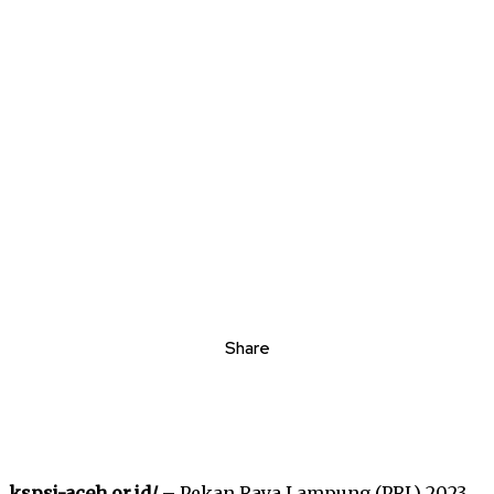
Share
kspsi-aceh.or.id/
– Pekan Raya Lampung (PRL) 2023