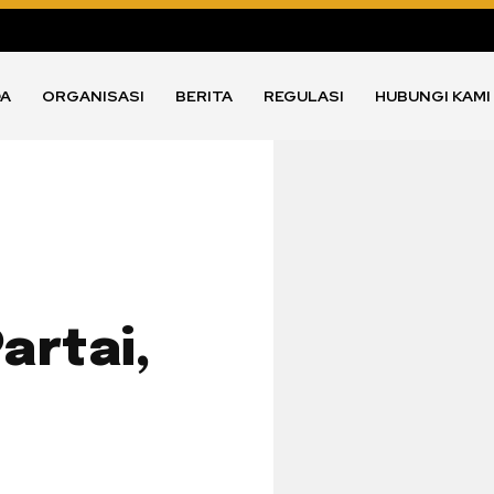
DA
ORGANISASI
BERITA
REGULASI
HUBUNGI KAMI
artai,