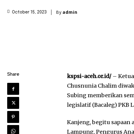
By
admin
October 15, 2023
Share
kspsi-aceh.or.id/
– Ketua
Chusnunia Chalim diwak
Subing memberikan sema
legislatif (Bacaleg) PK
Kanjeng, begitu sapaan
Lampung, Pengurus Anak