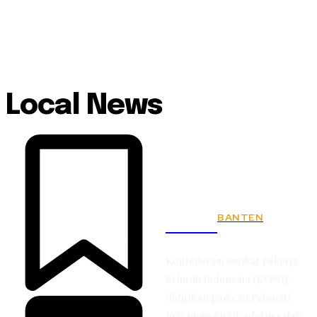
Local News
BANTEN
KSPSI
Konfederasi Serikat Pekerja
Seluruh Indonesia (KSPSI),
didirikan pada 20 Februari
1973 (dulu FBSI), adalah salah