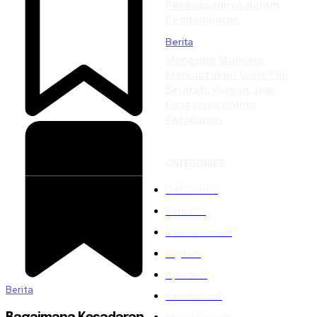
Penerapannya dalam
Pembelajaran
Berita
Mengapa Manusia
Menciptakan Uang? Ini
Sejarah, Alasan, dan
Fungsinya dalam
Kehidupan
CATEGORIES
DAERAH
63
Berita
20
Internasional
8
Digital
6
Aplikasi
5
Berita
Kesehatan
4
Media Sosial
3