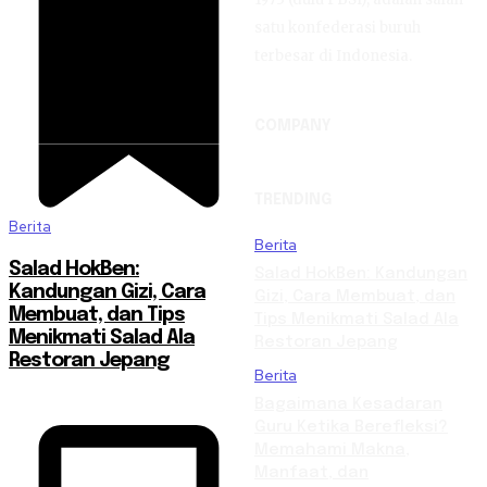
satu konfederasi buruh
terbesar di Indonesia.
COMPANY
TRENDING
Berita
Berita
Salad HokBen:
Salad HokBen: Kandungan
Kandungan Gizi, Cara
Gizi, Cara Membuat, dan
Membuat, dan Tips
Tips Menikmati Salad Ala
Menikmati Salad Ala
Restoran Jepang
Restoran Jepang
Berita
Bagaimana Kesadaran
Guru Ketika Berefleksi?
Memahami Makna,
Manfaat, dan