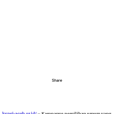
Share
kspsi-aceh.or.id/
– Kampanye pemilihan umum yang