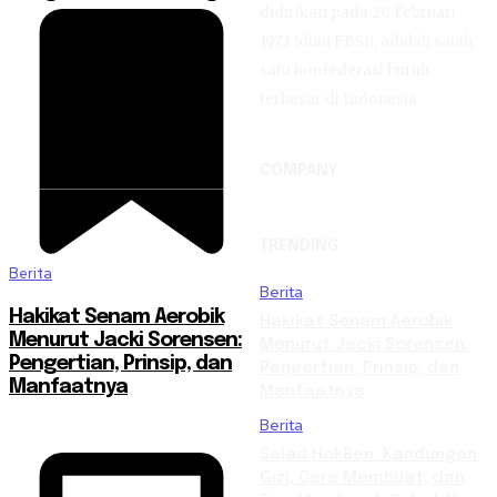
didirikan pada 20 Februari
1973 (dulu FBSI), adalah salah
satu konfederasi buruh
terbesar di Indonesia.
COMPANY
TRENDING
Berita
Berita
Hakikat Senam Aerobik
Hakikat Senam Aerobik
Menurut Jacki Sorensen:
Menurut Jacki Sorensen:
Pengertian, Prinsip, dan
Pengertian, Prinsip, dan
Manfaatnya
Manfaatnya
Berita
Salad HokBen: Kandungan
Gizi, Cara Membuat, dan