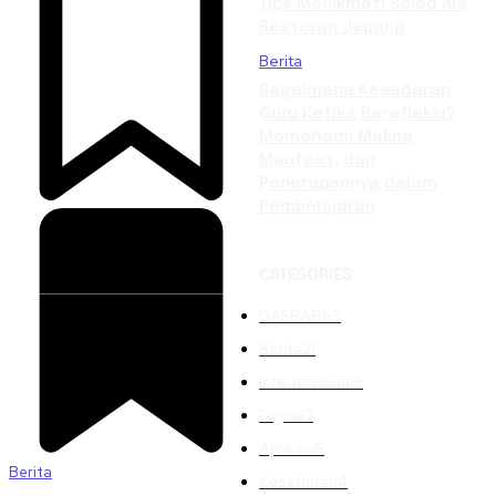
Tips Menikmati Salad Ala
Restoran Jepang
Berita
Bagaimana Kesadaran
Guru Ketika Berefleksi?
Memahami Makna,
Manfaat, dan
Penerapannya dalam
Pembelajaran
CATEGORIES
DAERAH
63
Berita
21
Internasional
9
Digital
7
Aplikasi
5
Berita
Kesehatan
4