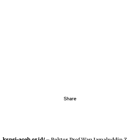
Share
kspsi-aceh.or.id/
– Rektor Prof Wan Jamaluddin Z