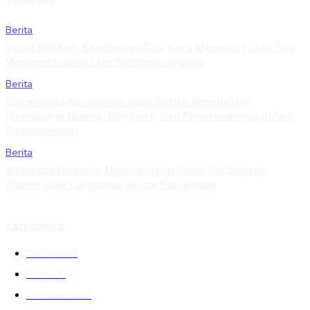
TRENDING
Berita
Salad HokBen: Kandungan Gizi, Cara Membuat, dan Tips
Menikmati Salad Ala Restoran Jepang
Berita
Bagaimana Kesadaran Guru Ketika Berefleksi?
Memahami Makna, Manfaat, dan Penerapannya dalam
Pembelajaran
Berita
Mengapa Manusia Menciptakan Uang? Ini Sejarah,
Alasan, dan Fungsinya dalam Kehidupan
CATEGORIES
DAERAH
63
Berita
20
Internasional
8