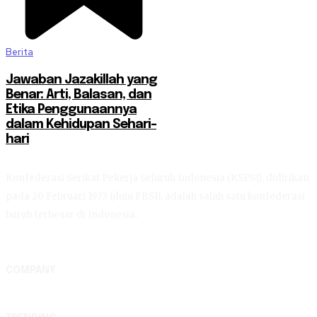
Berita
Jawaban Jazakillah yang
Benar: Arti, Balasan, dan
Etika Penggunaannya
dalam Kehidupan Sehari-
hari
Konfederasi Serikat Pekerja Seluruh Indonesia (KSPSI), didirikan
pada 20 Februari 1973 (dulu FBSI), adalah salah satu konfederasi
buruh terbesar di Indonesia.
COMPANY