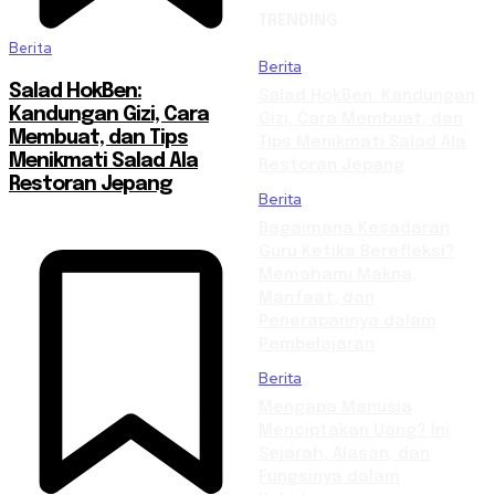
TRENDING
Berita
Berita
Salad HokBen:
Salad HokBen: Kandungan
Kandungan Gizi, Cara
Gizi, Cara Membuat, dan
Membuat, dan Tips
Tips Menikmati Salad Ala
Menikmati Salad Ala
Restoran Jepang
Restoran Jepang
Berita
Bagaimana Kesadaran
Guru Ketika Berefleksi?
Memahami Makna,
Manfaat, dan
Penerapannya dalam
Pembelajaran
Berita
Mengapa Manusia
Menciptakan Uang? Ini
Sejarah, Alasan, dan
Fungsinya dalam