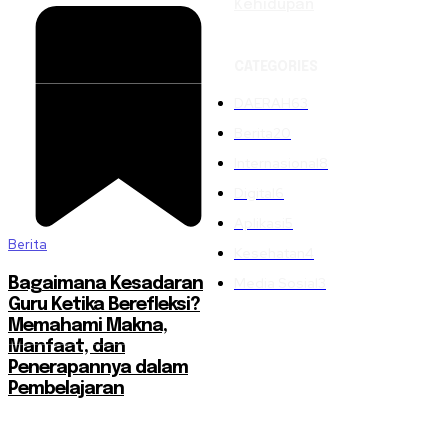
Kehidupan
CATEGORIES
DAERAH
63
Berita
20
Internasional
8
Digital
6
Aplikasi
5
Berita
Kesehatan
4
Media Sosial
3
Bagaimana Kesadaran
Guru Ketika Berefleksi?
Memahami Makna,
Manfaat, dan
Penerapannya dalam
Pembelajaran