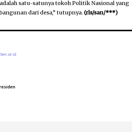
 adalah satu-satunya tokoh Politik Nasional yang
angunan dari desa,” tutupnya.
(rls/san/***)
ten.or.id
Presiden