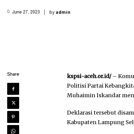
By
admin
June 27, 2023
Share
kspsi-aceh.or.id/
– Komun
Politisi Partai Kebangk
Muhaimin Iskandar menj
Deklarasi tersebut disa
Kabupaten Lampung Selat