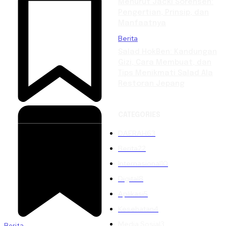
Menurut Jacki Sorensen:
Pengertian, Prinsip, dan
Manfaatnya
Berita
Salad HokBen: Kandungan
Gizi, Cara Membuat, dan
Tips Menikmati Salad Ala
Restoran Jepang
CATEGORIES
DAERAH
63
Berita
22
Internasional
10
Digital
8
Aplikasi
5
Kesehatan
4
Media Sosial
3
Berita