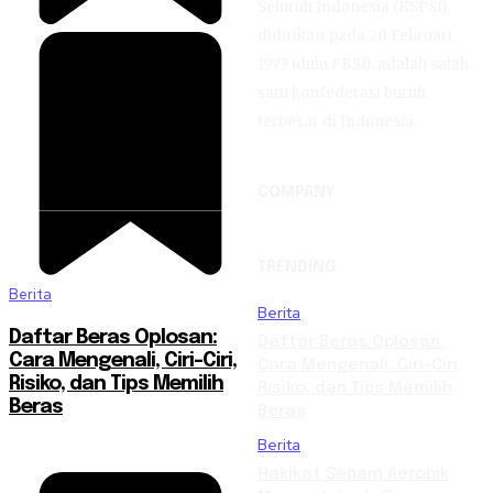
Seluruh Indonesia (KSPSI),
didirikan pada 20 Februari
1973 (dulu FBSI), adalah salah
satu konfederasi buruh
terbesar di Indonesia.
COMPANY
TRENDING
Berita
Berita
Daftar Beras Oplosan:
Daftar Beras Oplosan:
Cara Mengenali, Ciri-Ciri,
Cara Mengenali, Ciri-Ciri,
Risiko, dan Tips Memilih
Risiko, dan Tips Memilih
Beras
Beras
Berita
Hakikat Senam Aerobik