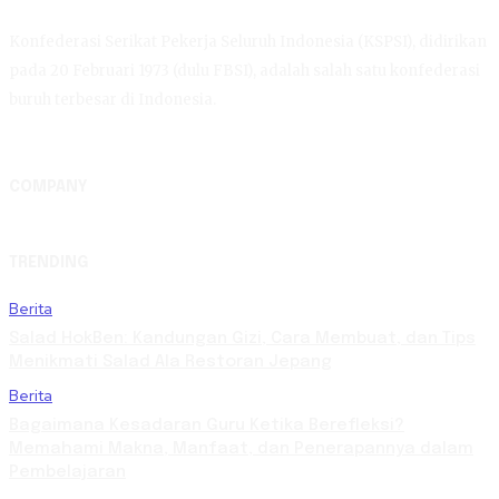
Konfederasi Serikat Pekerja Seluruh Indonesia (KSPSI), didirikan
pada 20 Februari 1973 (dulu FBSI), adalah salah satu konfederasi
buruh terbesar di Indonesia.
COMPANY
TRENDING
Berita
Salad HokBen: Kandungan Gizi, Cara Membuat, dan Tips
Menikmati Salad Ala Restoran Jepang
Berita
Bagaimana Kesadaran Guru Ketika Berefleksi?
Memahami Makna, Manfaat, dan Penerapannya dalam
Pembelajaran