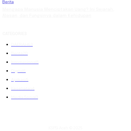
Berita
Mengapa Manusia Menciptakan Uang? Ini Sejarah,
Alasan, dan Fungsinya dalam Kehidupan
CATEGORIES
DAERAH
63
Berita
20
Internasional
8
Digital
6
Aplikasi
5
Kesehatan
4
Media Sosial
3
KSPSI Aceh © 2025