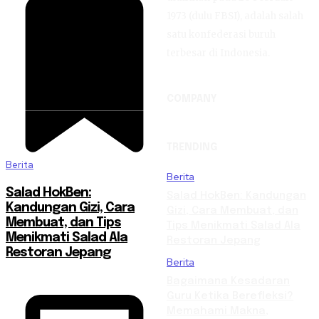
1973 (dulu FBSI), adalah salah
satu konfederasi buruh
terbesar di Indonesia.
COMPANY
TRENDING
Berita
Berita
Salad HokBen:
Salad HokBen: Kandungan
Kandungan Gizi, Cara
Gizi, Cara Membuat, dan
Membuat, dan Tips
Tips Menikmati Salad Ala
Menikmati Salad Ala
Restoran Jepang
Restoran Jepang
Berita
Bagaimana Kesadaran
Guru Ketika Berefleksi?
Memahami Makna,