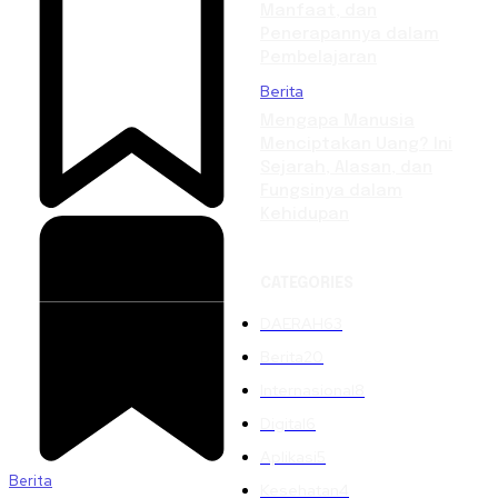
Manfaat, dan
Penerapannya dalam
Pembelajaran
Berita
Mengapa Manusia
Menciptakan Uang? Ini
Sejarah, Alasan, dan
Fungsinya dalam
Kehidupan
CATEGORIES
DAERAH
63
Berita
20
Internasional
8
Digital
6
Aplikasi
5
Berita
Kesehatan
4