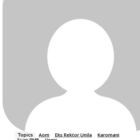
Aom
Eks Rektor Unila
Karomani
Topics
Suap PMB
Vonis