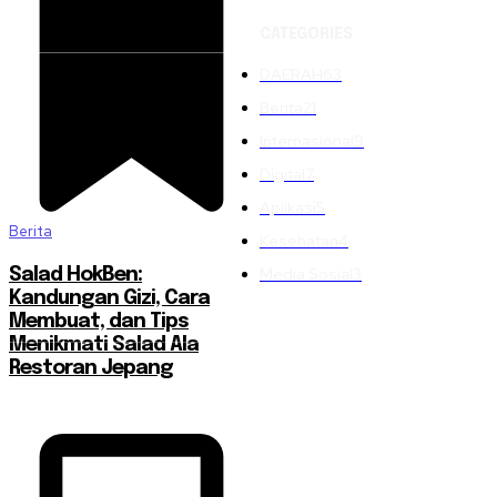
CATEGORIES
DAERAH
63
Berita
21
Internasional
9
Digital
7
Aplikasi
5
Berita
Kesehatan
4
Media Sosial
3
Salad HokBen:
Kandungan Gizi, Cara
Membuat, dan Tips
Menikmati Salad Ala
Restoran Jepang