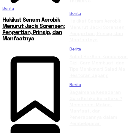
TRENDING
Berita
Berita
Hakikat Senam Aerobik
Hakikat Senam Aerobik
Menurut Jacki Sorensen:
Menurut Jacki Sorensen:
Pengertian, Prinsip, dan
Pengertian, Prinsip, dan
Manfaatnya
Manfaatnya
Berita
Salad HokBen: Kandungan
Gizi, Cara Membuat, dan
Tips Menikmati Salad Ala
Restoran Jepang
Berita
Bagaimana Kesadaran
Guru Ketika Berefleksi?
Memahami Makna,
Manfaat, dan
Penerapannya dalam
Pembelajaran