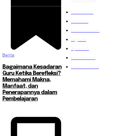
CATEGORIES
DAERAH
63
Berita
20
Internasional
8
Digital
6
Aplikasi
5
Berita
Kesehatan
4
Media Sosial
3
Bagaimana Kesadaran
Guru Ketika Berefleksi?
Memahami Makna,
Manfaat, dan
Penerapannya dalam
Pembelajaran