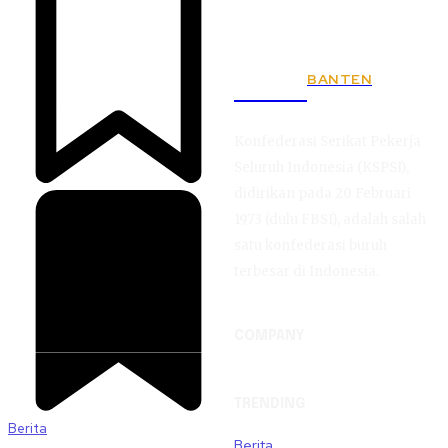
BANTEN
KSPSI
Konfederasi Serikat Pekerja
Seluruh Indonesia (KSPSI),
didirikan pada 20 Februari
1973 (dulu FBSI), adalah salah
satu konfederasi buruh
terbesar di Indonesia.
COMPANY
TRENDING
Berita
Berita