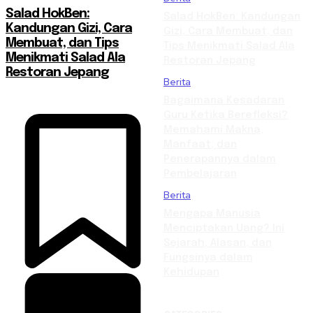
Salad HokBen:
Salad HokBen: Kandungan
Kandungan Gizi, Cara
Gizi, Cara Membuat, dan
Membuat, dan Tips
Tips Menikmati Salad Ala
Menikmati Salad Ala
Restoran Jepang
Restoran Jepang
Berita
Bagaimana Kesadaran
Guru Ketika Berefleksi?
Memahami Makna,
Manfaat, dan
Penerapannya dalam
Pembelajaran
Berita
Mengapa Manusia
Menciptakan Uang? Ini
Sejarah, Alasan, dan
Fungsinya dalam
Kehidupan