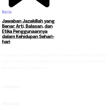
Berita
Jawaban Jazakillah yang
Benar: Arti, Balasan, dan
Etika Penggunaannya
dalam Kehidupan Sehari-
hari
Konfederasi Serikat Pekerja Seluruh Indonesia (KSPSI), didirikan
pada 20 Februari 1973 (dulu FBSI), adalah salah satu konfederasi
buruh terbesar di Indonesia.
COMPANY
TRENDING