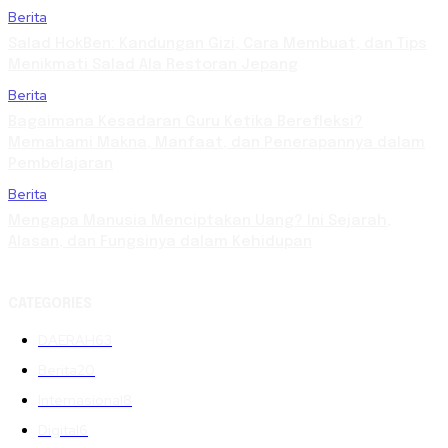
Berita
Salad HokBen: Kandungan Gizi, Cara Membuat, dan Tips
Menikmati Salad Ala Restoran Jepang
Berita
Bagaimana Kesadaran Guru Ketika Berefleksi?
Memahami Makna, Manfaat, dan Penerapannya dalam
Pembelajaran
Berita
Mengapa Manusia Menciptakan Uang? Ini Sejarah,
Alasan, dan Fungsinya dalam Kehidupan
CATEGORIES
DAERAH
63
Berita
20
Internasional
8
Digital
6