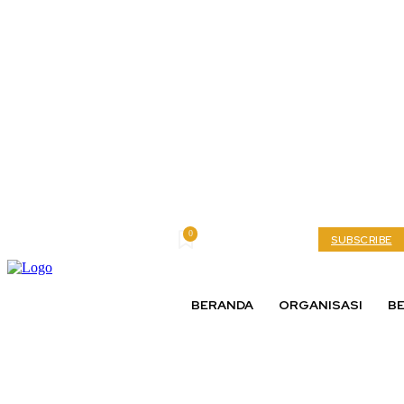
0
Saturday, August 8, 2026
My account
SUBSCRIBE
BERANDA
ORGANISASI
BE