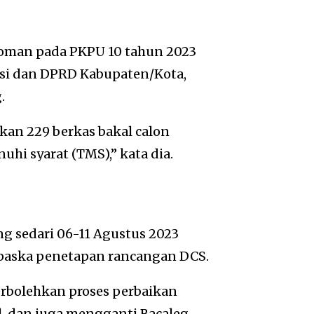
doman pada PKPU 10 tahun 2023
si dan DPRD Kabupaten/Kota,
.
kan 229 berkas bakal calon
uhi syarat (TMS),” kata dia.
ng sedari 06-11 Agustus 2023
n paska penetapan rancangan DCS.
rbolehkan proses perbaikan
l, dan juga mengganti Bacaleg