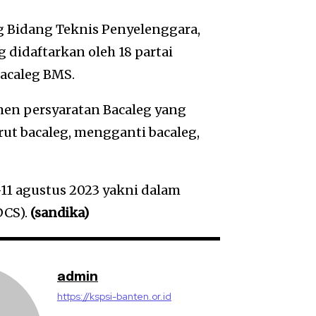
 Bidang Teknis Penyelenggara,
 didaftarkan oleh 18 partai
Bacaleg BMS.
en persyaratan Bacaleg yang
t bacaleg, mengganti bacaleg,
6-11 agustus 2023 yakni dalam
DCS).
(sandika)
admin
https://kspsi-banten.or.id