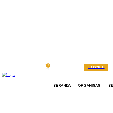
0
Friday, August 7, 2026
My account
SUBSCRIBE
BERANDA
ORGANISASI
BE