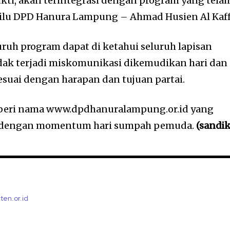
ukti, akan terintegrasi dengan program yang tela
pilu DPD Hanura Lampung – Ahmad Husien Al Kaff
eluruh program dapat di ketahui seluruh lapisan
dak terjadi miskomunikasi dikemudikan hari dan 
esuai dengan harapan dan tujuan partai.
i beri nama www.dpdhanuralampung.or.id yang
n dengan momentum hari sumpah pemuda.
(sandik
ten.or.id