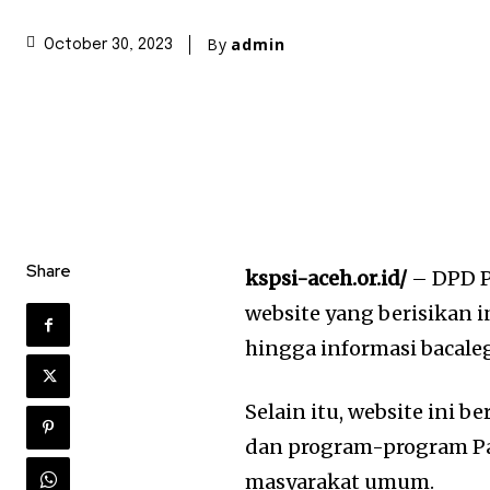
By
admin
October 30, 2023
Share
kspsi-aceh.or.id/
– DPD P
website yang berisikan i
hingga informasi bacale
Selain itu, website ini 
dan program-program Pa
masyarakat umum.