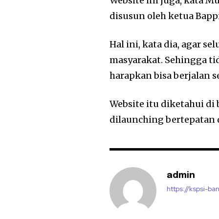
Website ini juga, kata M
disusun oleh ketua Bap
Hal ini, kata dia, agar s
masyarakat. Sehingga ti
harapkan bisa berjalan s
Website itu diketahui d
dilaunching bertepata
admin
https://kspsi-ban