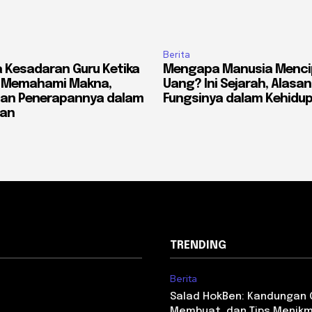
Berita
 Kesadaran Guru Ketika
Mengapa Manusia Menci
? Memahami Makna,
Uang? Ini Sejarah, Alasan
dan Penerapannya dalam
Fungsinya dalam Kehidu
ran
TRENDING
Berita
Salad HokBen: Kandungan G
Membuat, dan Tips Menikm