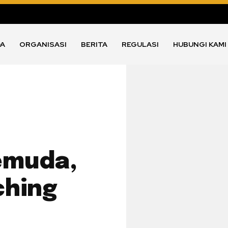
DA
ORGANISASI
BERITA
REGULASI
HUBUNGI KAMI
emuda,
ching