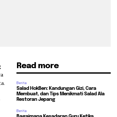
Read more
g
ra
a.
Berita
Salad HokBen: Kandungan Gizi, Cara
Membuat, dan Tips Menikmati Salad Ala
i
Restoran Jepang
Berita
Bagaimana Kesadaran Guru Ketika