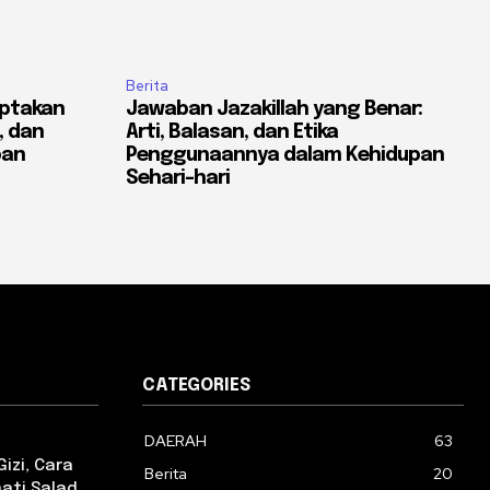
Berita
ptakan
Jawaban Jazakillah yang Benar:
, dan
Arti, Balasan, dan Etika
pan
Penggunaannya dalam Kehidupan
Sehari-hari
CATEGORIES
DAERAH
63
izi, Cara
Berita
20
ati Salad