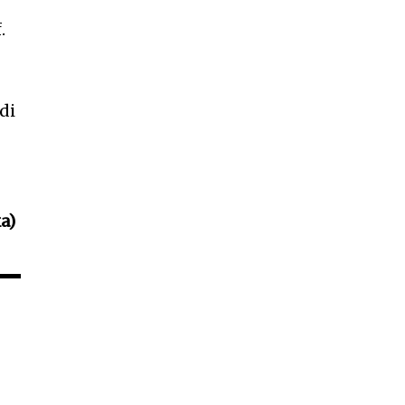
h
.
di
a)