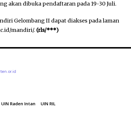
ng akan dibuka pendaftaran pada 19-30 Juli.
ndiri Gelombang II dapat diakses pada laman
c.id/mandiri/.
(rls/***)
ten.or.id
UIN Raden Intan
UIN RIL