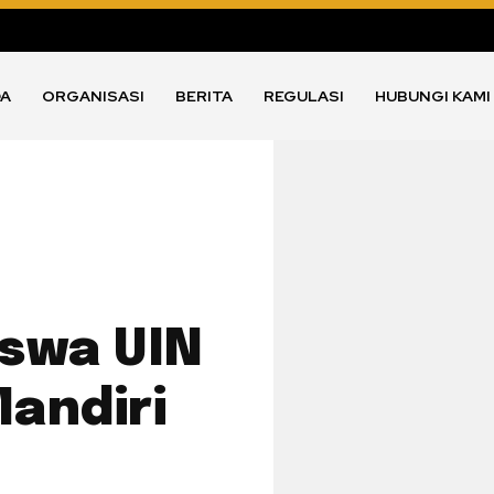
DA
ORGANISASI
BERITA
REGULASI
HUBUNGI KAMI
swa UIN
Mandiri