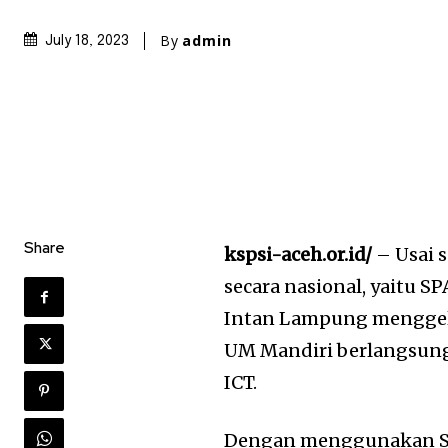
By
admin
July 18, 2023
Share
kspsi-aceh.or.id/
– Usai 
secara nasional, yaitu 
Intan Lampung menggela
UM Mandiri berlangsung
ICT.
Dengan menggunakan Sist