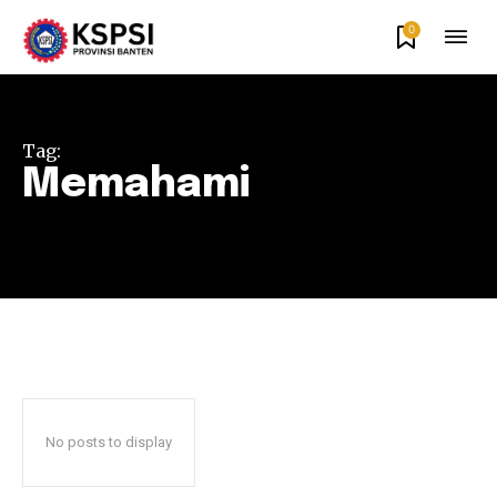
0
Tag:
Memahami
No posts to display