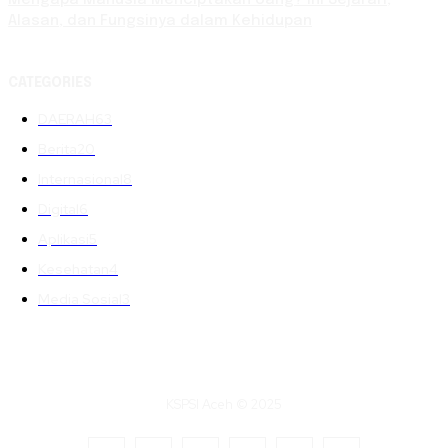
Alasan, dan Fungsinya dalam Kehidupan
CATEGORIES
DAERAH
63
Berita
20
Internasional
8
Digital
6
Aplikasi
5
Kesehatan
4
Media Sosial
3
KSPSI Aceh © 2025