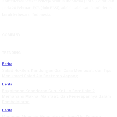
Konfederasi Serikat Pekerja Seluruh Indonesia (KSPSI), didirikan
pada 20 Februari 1973 (dulu FBSI), adalah salah satu konfederasi
buruh terbesar di Indonesia.
COMPANY
TRENDING
Berita
Salad HokBen: Kandungan Gizi, Cara Membuat, dan Tips
Menikmati Salad Ala Restoran Jepang
Berita
Bagaimana Kesadaran Guru Ketika Berefleksi?
Memahami Makna, Manfaat, dan Penerapannya dalam
Pembelajaran
Berita
Mengapa Manusia Menciptakan Uang? Ini Sejarah,