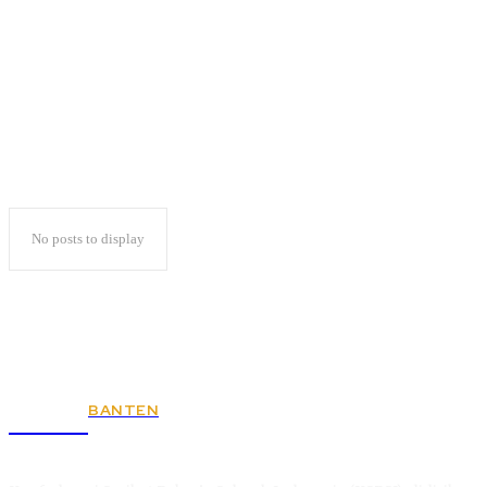
Kagama Lampung
No posts to display
BANTEN
KSPSI