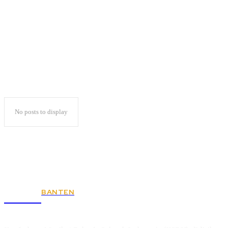
jazakillah
No posts to display
BANTEN
KSPSI