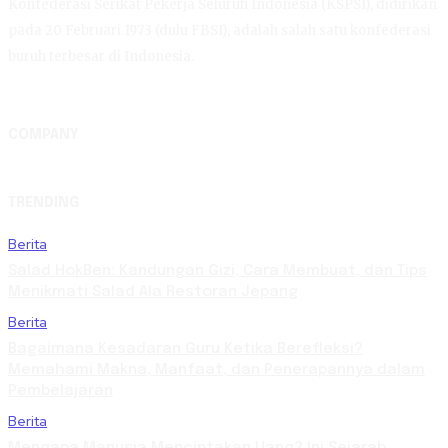
Konfederasi Serikat Pekerja Seluruh Indonesia (KSPSI), didirikan
pada 20 Februari 1973 (dulu FBSI), adalah salah satu konfederasi
buruh terbesar di Indonesia.
COMPANY
TRENDING
Berita
Salad HokBen: Kandungan Gizi, Cara Membuat, dan Tips
Menikmati Salad Ala Restoran Jepang
Berita
Bagaimana Kesadaran Guru Ketika Berefleksi?
Memahami Makna, Manfaat, dan Penerapannya dalam
Pembelajaran
Berita
Mengapa Manusia Menciptakan Uang? Ini Sejarah,