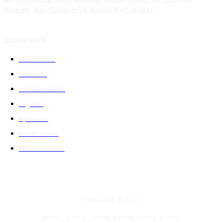
Alasan, dan Fungsinya dalam Kehidupan
CATEGORIES
DAERAH
63
Berita
20
Internasional
8
Digital
6
Aplikasi
5
Kesehatan
4
Media Sosial
3
KSPSI Aceh © 2025