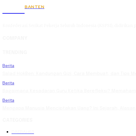
BANTEN
KSPSI
Konfederasi Serikat Pekerja Seluruh Indonesia (KSPSI), didirikan p
COMPANY
TRENDING
Berita
Salad HokBen: Kandungan Gizi, Cara Membuat, dan Tips M
Berita
Bagaimana Kesadaran Guru Ketika Berefleksi? Memaham
Berita
Mengapa Manusia Menciptakan Uang? Ini Sejarah, Alasan
CATEGORIES
DAERAH
63