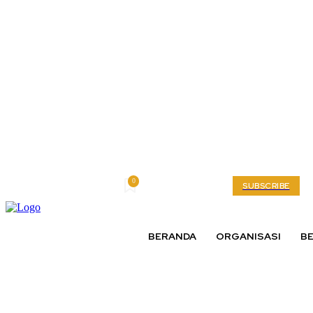
0
Friday, August 7, 2026
My account
SUBSCRIBE
BERANDA
ORGANISASI
BE