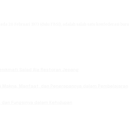
ada 20 Februari 1973 (dulu FBSI), adalah salah satu konfederasi buru
enikmati Salad Ala Restoran Jepang
i Makna, Manfaat, dan Penerapannya dalam Pembelajaran
, dan Fungsinya dalam Kehidupan