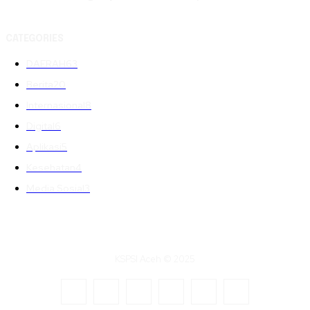
CATEGORIES
DAERAH
63
Berita
20
Internasional
8
Digital
6
Aplikasi
5
Kesehatan
4
Media Sosial
3
KSPSI Aceh © 2025