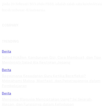
pada 20 Februari 1973 (dulu FBSI), adalah salah satu konfederasi
buruh terbesar di Indonesia.
COMPANY
TRENDING
Berita
Salad HokBen: Kandungan Gizi, Cara Membuat, dan Tips
Menikmati Salad Ala Restoran Jepang
Berita
Bagaimana Kesadaran Guru Ketika Berefleksi?
Memahami Makna, Manfaat, dan Penerapannya dalam
Pembelajaran
Berita
Mengapa Manusia Menciptakan Uang? Ini Sejarah,
Alasan, dan Fungsinya dalam Kehidupan