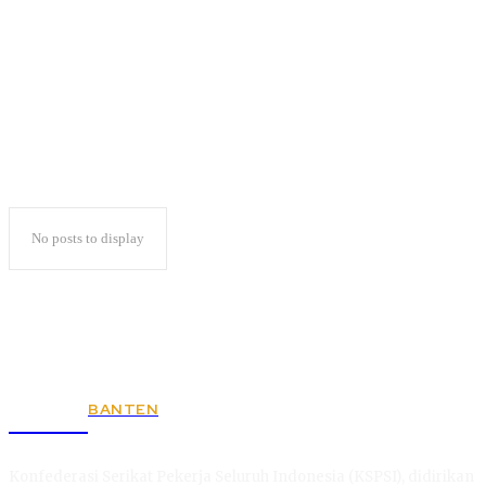
Stop Politik Uang
No posts to display
BANTEN
KSPSI
Konfederasi Serikat Pekerja Seluruh Indonesia (KSPSI), didirikan